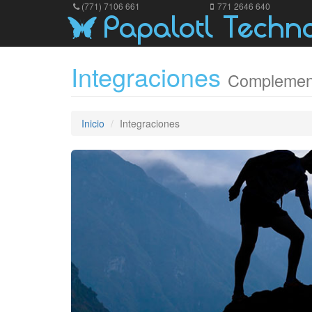
(771) 7106 661
771 2646 640
Papalotl Techno

Integraciones
Complement
Inicio
Integraciones