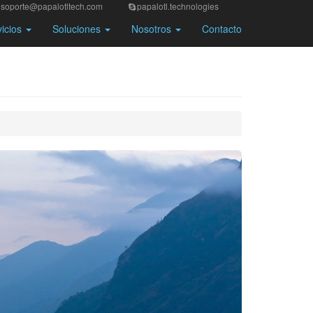
soporte@papalotltech.com
papalotl.technologies
vicios
Soluciones
Nosotros
Contacto