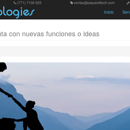
(771) 7106 925
ventas@papalotltech.com
logies
Inicio
Ser
a con nuevas funciones o ideas