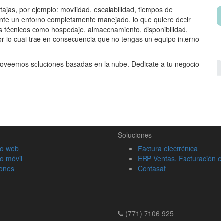
ajas, por ejemplo: movilidad, escalabilidad, tiempos de
nte un entorno completamente manejado, lo que quiere decir
as técnicos como hospedaje, almacenamiento, disponibilidad,
r lo cuál trae en consecuencia que no tengas un equipo interno
oveemos soluciones basadas en la nube. Dedicate a tu negocio
Soluciones
lo web
Factura electrónica
lo móvil
ERP Ventas, Facturación e
iones
Contasat
0
(771) 7106 925