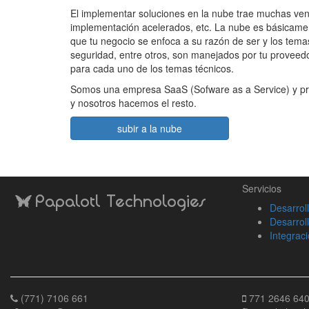
El implementar soluciones en la nube trae muchas vent
implementación acelerados, etc. La nube es básicame
que tu negocio se enfoca a su razón de ser y los tem
seguridad, entre otros, son manejados por tu proveedo
para cada uno de los temas técnicos.
Somos una empresa SaaS (Sofware as a Service) y pr
y nosotros hacemos el resto.
subir a la nube
Servicios
Papalotl Technologies

Desarrol
Desarrol
Integrac
(771) 7106 661
771 2646 64